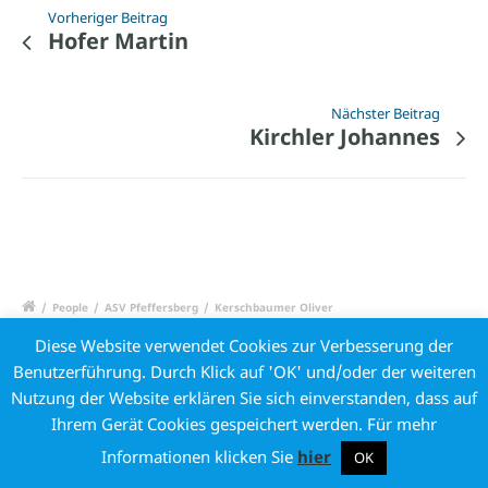
Vorheriger Beitrag
Hofer Martin
Nächster Beitrag
Kirchler Johannes
/
People
/
ASV Pfeffersberg
/
Kerschbaumer Oliver
Diese Website verwendet Cookies zur Verbesserung der
© Copyright 2021 ASV Pfeffersberg |
Impressum
|
Privacy
|
Benutzerführung. Durch Klick auf 'OK' und/oder der weiteren
Cookies Policy
|
Kontakt
| Developed by
asolutions
Nutzung der Website erklären Sie sich einverstanden, dass auf
Ihrem Gerät Cookies gespeichert werden. Für mehr
Informationen klicken Sie
hier
OK